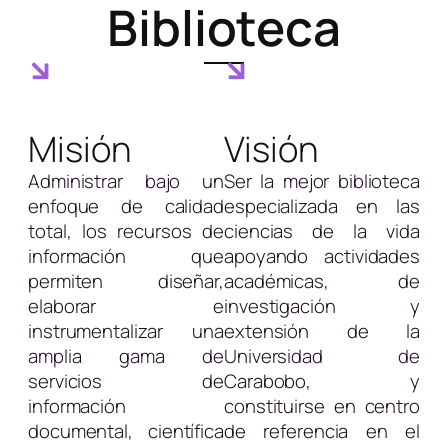
Biblioteca
Misión
Visión
Administrar bajo un
Ser la mejor biblioteca
enfoque de calidad
especializada en las
total, los recursos de
ciencias de la vida
información que
apoyando actividades
permiten diseñar,
académicas, de
elaborar e
investigación y
instrumentalizar una
extensión de la
amplia gama de
Universidad de
servicios de
Carabobo, y
información
constituirse en centro
documental, científica
de referencia en el